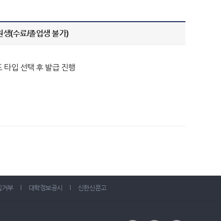
원생(수료/졸업생 불가)
드 타입 선택 후 발급 진행
집거부
대학정보공시
신한신문고