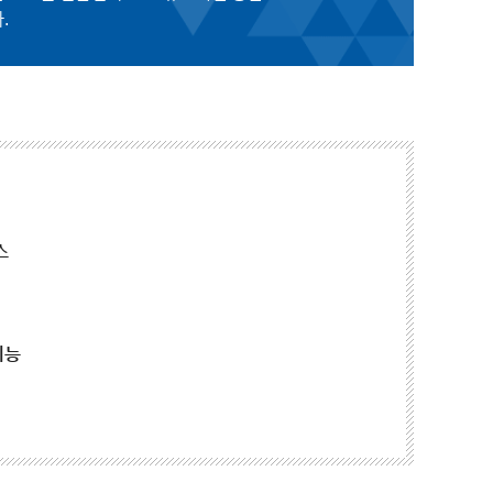
.
스
기능