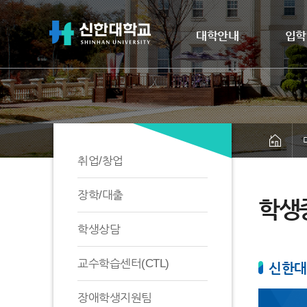
대학안내
입학
취업/창업
장학/대출
학생
학생상담
교수학습센터(CTL)
신한대
장애학생지원팀