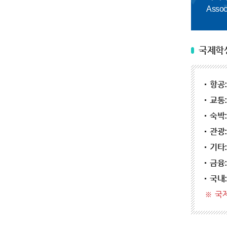
Asso
국제학
항공:
교통:
숙박:
관광:
기타:
금융:
국내:
국