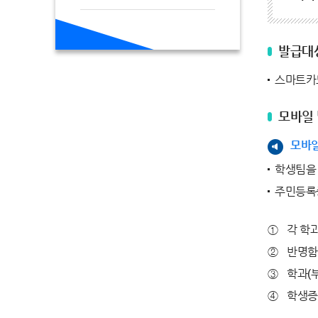
발급대
스마트카드
모바일
모바일
학생팀을 
주민등록증
각 학
반명함판
학과(부
학생증 