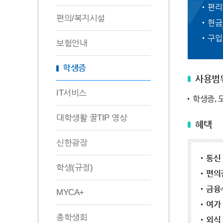
편리
편의/복지시설
현금
구입
보험안내
학생증
사용범
IT서비스
학생증, 
대학생활 꿀TIP 영상
혜택
신한광장
통신 
학생(규정)
편의점
금융
MYCA+
여가 
총학생회
외식 